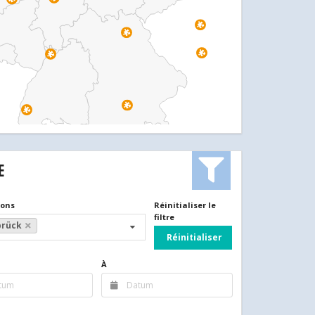
E
ions
Réinitialiser le
filtre
rück
Réinitialiser
À