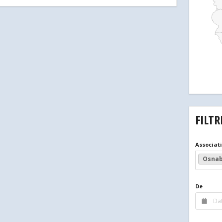
FILTR
Associat
Osnab
De