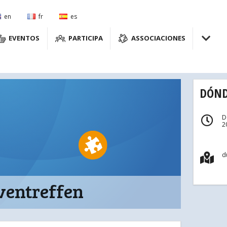
en
fr
es
EVENTOS
PARTICIPA
ASSOCIACIONES
DÓND
D
2
d
iventreffen