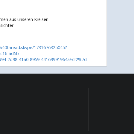
emen aus unseren Kreisen
sichter
%40thread.skype/1731676325045?
c16-ad5b-
94-2d98-41a0-8959-44169991964a%22%7d