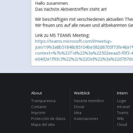
Hallo zusammen.
Das nächste Aktiventreffen steht an!
Wir beschäftigen mit verschiedenen aktuellen Th
Wir freuen uns auf alle neuen und altbekannten Ge
Link zu MS TEAMS Meeting:
https://teams.microsoft.com/l/meetup-
join/19%3a8b51848c85104be382d8705f73fe48a1
context=%7b%22Tid%22%3a%22502eeaa5-f0f3-4
e64d2e1f93c3%22%2c%22Oid%22%3a%22d767dd
About
Weitblick
Intern
Transparencia
Hacerte miembro
Login
Contacto
Donar
Intranet
Imprimir
Idea
Teams
Protección de datos
Associaciones
Wiki
Mapa del sitio
Cloud