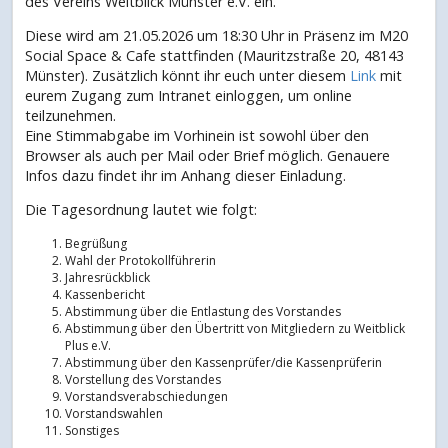
des Vereins Weitblick Münster e.V. ein.
Diese wird am 21.05.2026 um 18:30 Uhr in Präsenz im M20
Social Space & Cafe stattfinden (Mauritzstraße 20, 48143
Münster). Zusätzlich könnt ihr euch unter diesem
Link
mit
eurem Zugang zum Intranet einloggen, um online
teilzunehmen.
Eine Stimmabgabe im Vorhinein ist sowohl über den
Browser als auch per Mail oder Brief möglich. Genauere
Infos dazu findet ihr im Anhang dieser Einladung.
Die Tagesordnung lautet wie folgt:
Begrüßung
Wahl der Protokollführerin
Jahresrückblick
Kassenbericht
Abstimmung über die Entlastung des Vorstandes
Abstimmung über den Übertritt von Mitgliedern zu Weitblick
Plus e.V.
Abstimmung über den Kassenprüfer/die Kassenprüferin
Vorstellung des Vorstandes
Vorstandsverabschiedungen
Vorstandswahlen
Sonstiges