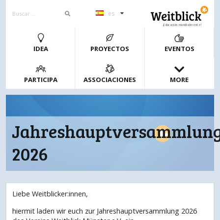
es
¡Educación mundialmente!
IDEA
PROYECTOS
EVENTOS
PARTICIPA
ASSOCIACIONES
MORE
Jahreshauptversammlun
2026
Liebe Weitblicker:innen,
hiermit laden wir euch zur Jahreshauptversammlung 2026