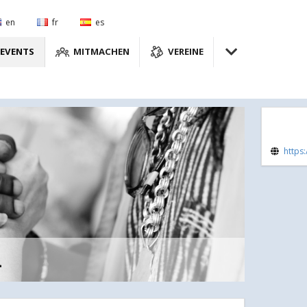
en
fr
es
EVENTS
MITMACHEN
VEREINE
https
a