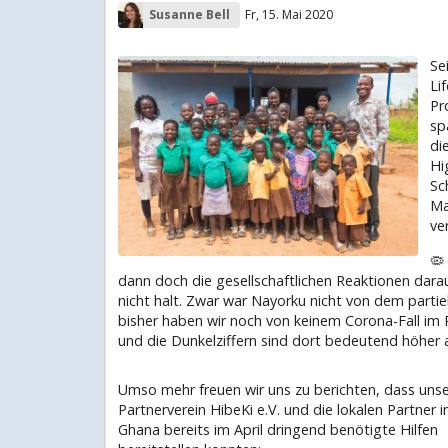
Susanne Bell
Fr, 15. Mai 2020
Se
Li
Pr
sp
di
Hi
Sc
Ma
ve
🦠
dann doch die gesellschaftlichen Reaktionen dara
nicht halt. Zwar war Nayorku nicht von dem parti
bisher haben wir noch von keinem Corona-Fall im P
und die Dunkelziffern sind dort bedeutend höher a
Umso mehr freuen wir uns zu berichten, dass unse
Partnerverein HibeKi e.V. und die lokalen Partner i
Ghana bereits im April dringend benötigte Hilfen