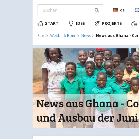
de
START
IDEE
PROJEKTE
News aus Ghana - Co
Start
Weitblick Bonn
News
News aus Ghana - 
und Ausbau der Juni