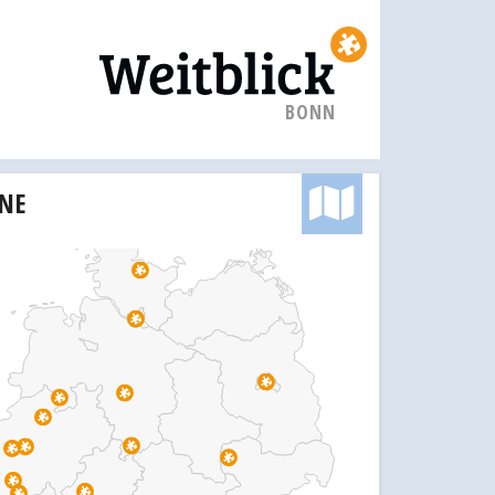
BONN
INE