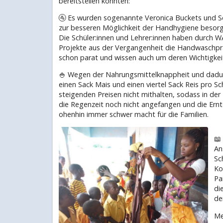
bereitstellen konnten:
🚰 Es wurden sogenannte Veronica Buckets und S
zur besseren Möglichkeit der Handhygiene besorg
Die Schüler:innen und Lehrer:innen haben durch 
Projekte aus der Vergangenheit die Handwaschpr
schon parat und wissen auch um deren Wichtigkei
🍚 Wegen der Nahrungsmittelknappheit und dadurc
einen Sack Mais und einen viertel Sack Reis pro Sc
steigenden Preisen nicht mithalten, sodass in der
die Regenzeit noch nicht angefangen und die Ernte
ohenhin immer schwer macht für die Familien.
📖
An
Sc
Ko
Pa
di
de
Me