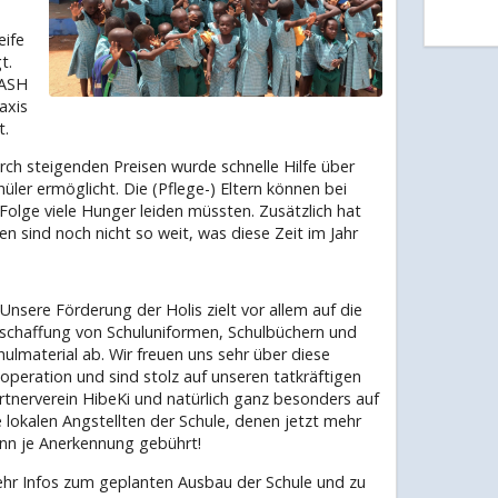
eife
t.
WASH
axis
t.
h steigenden Preisen wurde schnelle Hilfe über
hüler ermöglicht. Die (Pflege-) Eltern können bei
 Folge viele Hunger leiden müssten. Zusätzlich hat
n sind noch nicht so weit, was diese Zeit im Jahr
 Unsere Förderung der Holis zielt vor allem auf die
schaffung von Schuluniformen, Schulbüchern und
hulmaterial ab. Wir freuen uns sehr über diese
operation und sind stolz auf unseren tatkräftigen
rtnerverein HibeKi und natürlich ganz besonders auf
e lokalen Angstellten der Schule, denen jetzt mehr
nn je Anerkennung gebührt!
hr Infos zum geplanten Ausbau der Schule und zu