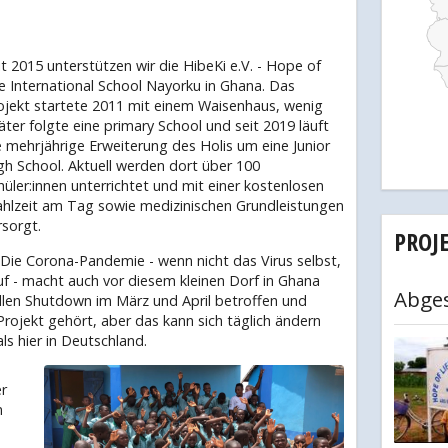
it 2015 unterstützen wir die HibeKi e.V. - Hope of
fe International School Nayorku in Ghana. Das
ojekt startete 2011 mit einem Waisenhaus, wenig
äter folgte eine primary School und seit 2019 läuft
e mehrjährige Erweiterung des Holis um eine Junior
gh School. Aktuell werden dort über 100
hüler:innen unterrichtet und mit einer kostenlosen
hlzeit am Tag sowie medizinischen Grundleistungen
rsorgt.
PROJ
 Die Corona-Pandemie - wenn nicht das Virus selbst,
uf - macht auch vor diesem kleinen Dorf in Ghana
Abge
ellen Shutdown im März und April betroffen und
rojekt gehört, aber das kann sich täglich ändern
ls hier in Deutschland.
r
n